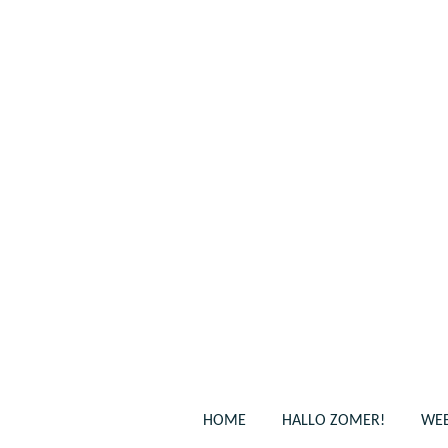
Ga
direct
naar
de
hoofdinhoud
HOME
HALLO ZOMER!
WEB