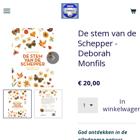
Ga
direct
naar
de
De stem van de
hoofdinhoud
Schepper -
Deborah
Monfils
€ 20,00
In
winkelwage
God ontdekken in de
alledaagse natuur.