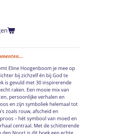
gen
omenten...
emt Eline Hoogenboom je mee op
hter bij zichzelf én bij God te
ek is gevuld met 30 inspirerende
 echt raken. Een mooie mix van
sten, persoonlijke verhalen en
oos en zijn symboliek helemaal tot
’s zoals rouw, afscheid en
laproos – hét symbool van moed en
erhaal centraal. Met de schitterende
an den Noort is dit boek een echte