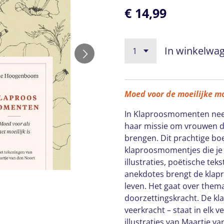
€ 14,99
In winkelwa
Moed voor de moeilijke m
In Klaproosmomenten ne
haar missie om vrouwen dic
brengen. Dit prachtige bo
klaproosmomentjes die je
illustraties, poëtische tek
anekdotes brengt de klapr
leven. Het gaat over thema
doorzettingskracht. De k
veerkracht – staat in elk v
illustraties van Maartje v