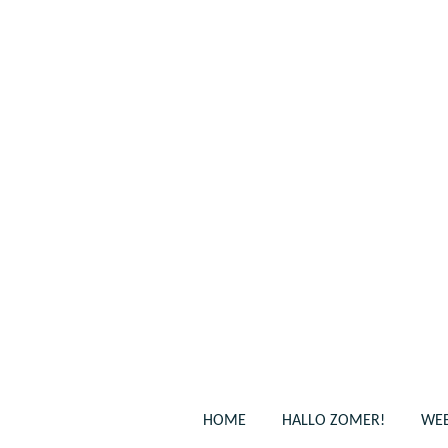
Ga
direct
naar
de
hoofdinhoud
HOME
HALLO ZOMER!
WEB