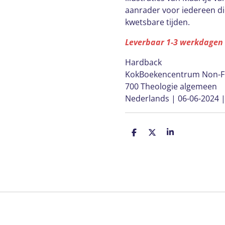
aanrader voor iedereen di
kwetsbare tijden.
Leverbaar 1-3 werkdagen
Hardback
KokBoekencentrum Non-Fi
700 Theologie algemeen
Nederlands | 06-06-2024 
D
D
S
e
e
h
l
e
a
e
l
r
n
e