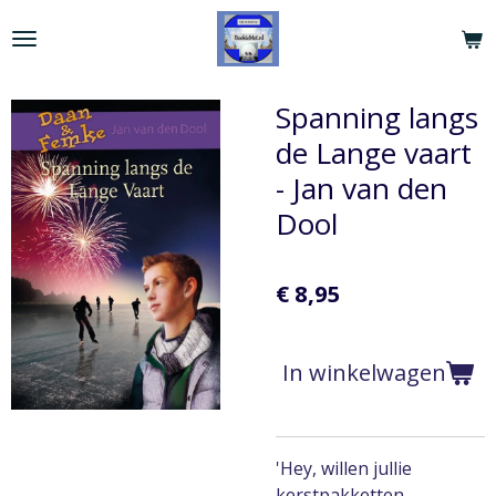
Ga
direct
naar
de
Spanning langs
hoofdinhoud
de Lange vaart
- Jan van den
Dool
€ 8,95
In winkelwagen
'Hey, willen jullie
kerstpakketten