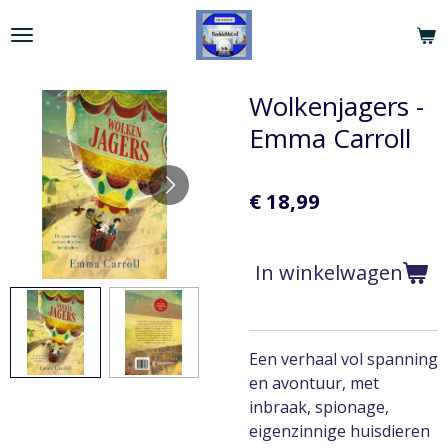
Ga
direct
naar
de
Wolkenjagers -
hoofdinhoud
Emma Carroll
€ 18,99
In winkelwagen
Een verhaal vol spanning
en avontuur, met
inbraak, spionage,
eigenzinnige huisdieren