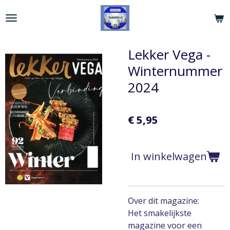
Ga
direct
naar
de
Lekker Vega -
hoofdinhoud
Winternummer
2024
€ 5,95
In winkelwagen
Over dit magazine:
Het smakelijkste
magazine voor een