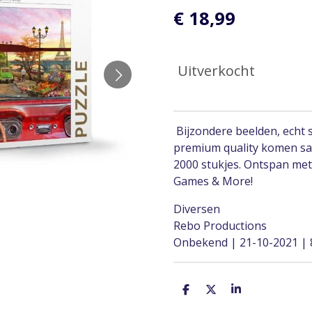
€ 18,99
Uitverkocht
Bijzondere beelden, echt 
premium quality komen sa
2000 stukjes. Ontspan met
Games & More!
Diversen
Rebo Productions
Onbekend | 21-10-2021 |
D
D
S
e
e
h