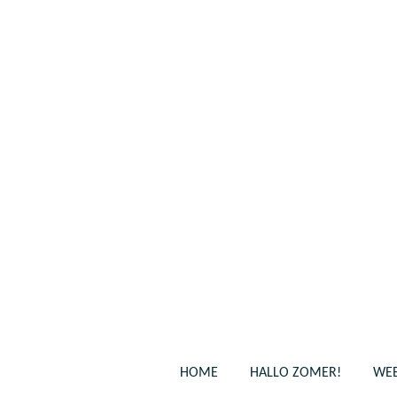
Ga
direct
naar
de
hoofdinhoud
HOME
HALLO ZOMER!
WEB