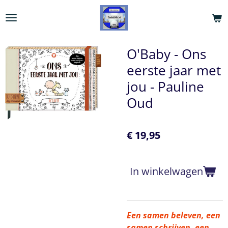
Ga
direct
naar
de
O'Baby - Ons
hoofdinhoud
eerste jaar met
jou - Pauline
Oud
€ 19,95
In winkelwagen
Een samen beleven, een
samen schrijven, een