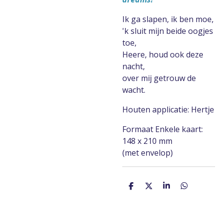
Ik ga slapen, ik ben moe,
'k sluit mijn beide oogjes
toe,
Heere, houd ook deze
nacht,
over mij getrouw de
wacht.
Houten applicatie: Hertje
Formaat Enkele kaart:
148 x 210 mm
(met envelop)
D
D
S
D
e
e
h
e
l
e
a
l
e
l
r
e