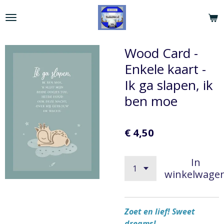
Ga
direct
naar
de
Wood Card -
hoofdinhoud
Enkele kaart -
Ik ga slapen, ik
ben moe
€ 4,50
In
winkelwage
Zoet en lief! Sweet
dreams!