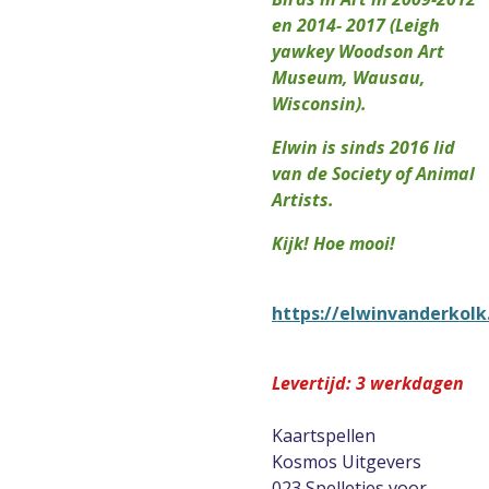
en 2014- 2017 (Leigh
yawkey Woodson Art
Museum, Wausau,
Wisconsin).
Elwin is sinds 2016 lid
van de Society of Animal
Artists.
Kijk! Hoe mooi!
https://elwinvanderkolk.
Levertijd: 3 werkdagen
Kaartspellen
Kosmos Uitgevers
023 Spelletjes voor