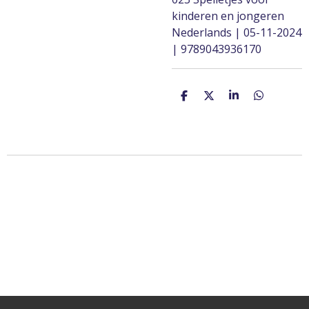
kinderen en jongeren
Nederlands | 05-11-2024
| 9789043936170
D
D
S
D
e
e
h
e
l
e
a
l
e
l
r
e
n
e
n