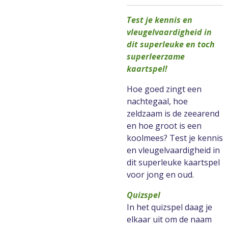
Test je kennis en
vleugelvaardigheid in
dit superleuke en toch
superleerzame
kaartspel!
Hoe goed zingt een
nachtegaal, hoe
zeldzaam is de zeearend
en hoe groot is een
koolmees? Test je kennis
en vleugelvaardigheid in
dit superleuke kaartspel
voor jong en oud.
Quizspel
In het quizspel daag je
elkaar uit om de naam