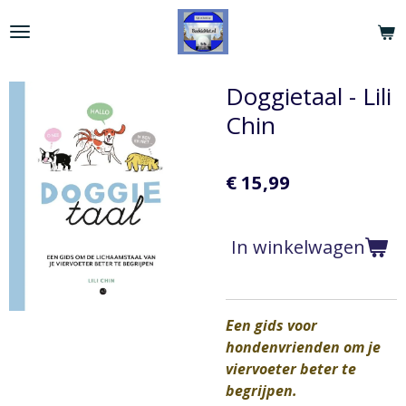
Ga
direct
naar
de
Doggietaal - Lili
hoofdinhoud
Chin
€ 15,99
In winkelwagen
Een gids voor
hondenvrienden om je
viervoeter beter te
begrijpen.