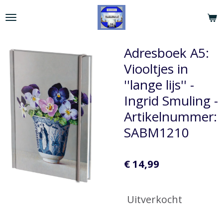
Ga
direct
naar
de
Adresboek A5:
hoofdinhoud
Viooltjes in
''lange lijs'' -
Ingrid Smuling -
Artikelnummer:
SABM1210
€ 14,99
Uitverkocht