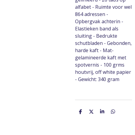
alfabet - Ruimte voor wel
864 adressen -
Opbergvak achterin -
Elastieken band als
sluiting - Bedrukte
schutbladen - Gebonden,
harde kaft - Mat-
gelamineerde kaft met
spotvernis - 100 grms
houtvrij, off white papier
- Gewicht: 340 gram
D
D
S
D
e
e
h
e
l
e
a
l
e
l
r
e
n
e
n