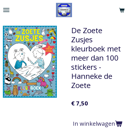
Ga
direct
naar
de
De Zoete
hoofdinhoud
Zusjes
kleurboek met
meer dan 100
stickers -
Hanneke de
Zoete
€ 7,50
In winkelwagen