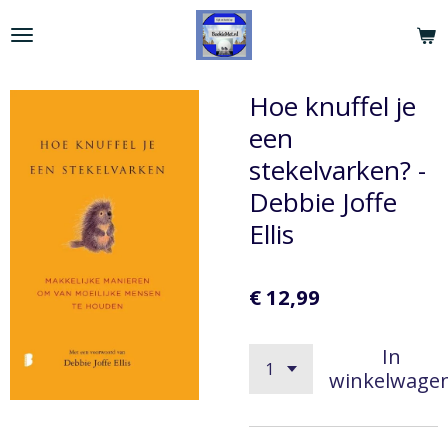
Ga
direct
naar
de
Hoe knuffel je
hoofdinhoud
een
stekelvarken? -
Debbie Joffe
Ellis
€ 12,99
In
winkelwage