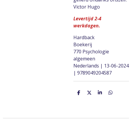
Victor Hugo
Levertijd 2-4
werkdagen.
Hardback
Boekerij
770 Psychologie
algemeen
Nederlands | 13-06-2024
| 9789049204587
D
D
S
D
e
e
h
e
l
e
a
l
e
l
r
e
n
e
n