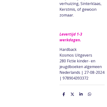
verhuizing, Sinterklaas,
Kerstmis, of gewoon
zomaar.
Levertijd 1-3
werkdagen.
Hardback
Kosmos Uitgevers
280 Fictie kinder- en
jeugdboeken algemeen
Nederlands | 27-08-2024
| 978904393372
D
D
S
D
e
e
h
e
l
e
a
l