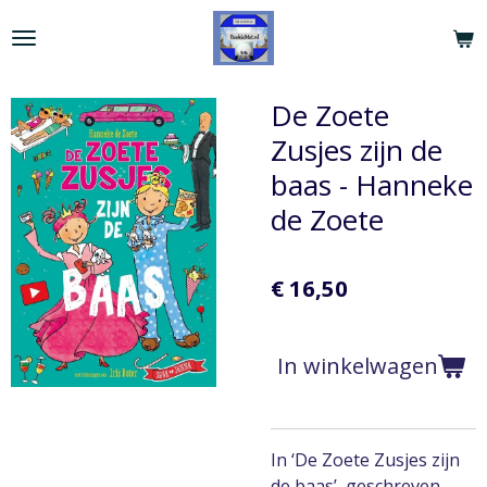
Ga
direct
naar
de
De Zoete
hoofdinhoud
Zusjes zijn de
baas - Hanneke
de Zoete
€ 16,50
In winkelwagen
In ‘De Zoete Zusjes zijn
de baas’, geschreven