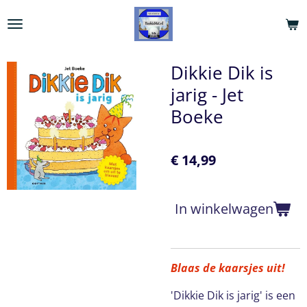
Ga
direct
naar
de
Dikkie Dik is
hoofdinhoud
jarig - Jet
Boeke
€ 14,99
In winkelwagen
Blaas de kaarsjes uit!
'Dikkie Dik is jarig' is een