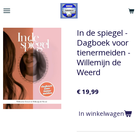
Ga
direct
naar
de
In de spiegel -
hoofdinhoud
Dagboek voor
tienermeiden -
Willemijn de
Weerd
€ 19,99
In winkelwagen