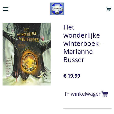
Ga
direct
naar
de
Het
hoofdinhoud
wonderlijke
winterboek -
Marianne
Busser
€ 19,99
In winkelwagen