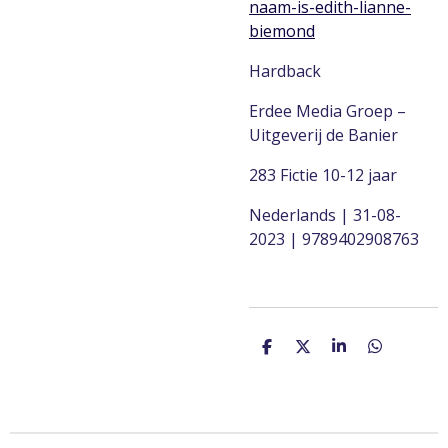
naam-is-edith-lianne-
biemond
Hardback
Erdee Media Groep –
Uitgeverij de Banier
283 Fictie 10-12 jaar
Nederlands
|
31-08-
2023
|
9789402908763
D
D
S
D
e
e
h
e
l
e
a
l
e
l
r
e
n
e
n