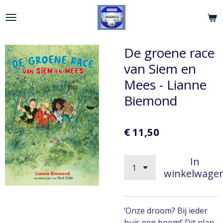
Ga
direct
naar
de
De groene race
hoofdinhoud
van Siem en
Mees - Lianne
Biemond
€ 11,50
In
winkelwage
‘Onze droom? Bij ieder
huis een boom!’ Dit plan