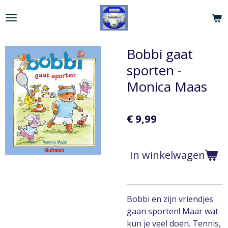
Ga
direct
naar
de
Bobbi gaat
hoofdinhoud
sporten -
Monica Maas
€ 9,99
In winkelwagen
Bobbi en zijn vriendjes
gaan sporten! Maar wat
kun je veel doen. ­Tennis,