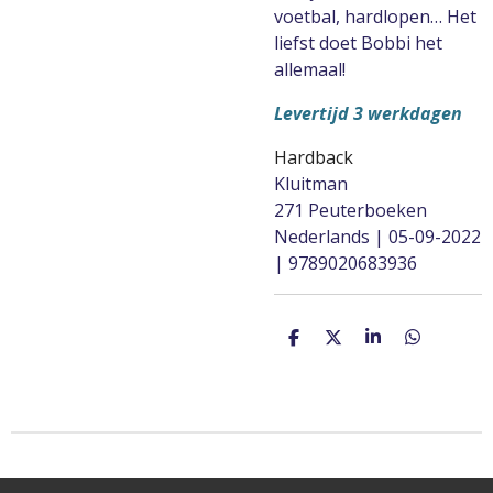
voetbal, hardlopen… Het
liefst doet Bobbi het
allemaal!
Levertijd 3 werkdagen
Hardback
Kluitman
271 Peuterboeken
Nederlands | 05-09-2022
| 9789020683936
D
D
S
D
e
e
h
e
l
e
a
l
e
l
r
e
n
e
n