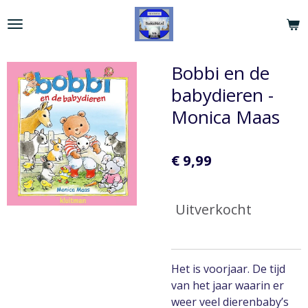
Ga
direct
naar
de
Bobbi en de
hoofdinhoud
babydieren -
Monica Maas
€ 9,99
Uitverkocht
Het is voorjaar. De tijd
van het jaar waarin er
weer veel dierenbaby’s