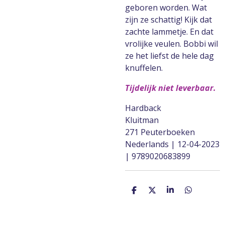
geboren worden. Wat
zijn ze schattig! Kijk dat
zachte lammetje. En dat
vrolijke veulen. Bobbi wil
ze het liefst de hele dag
knuffelen.
Tijdelijk niet leverbaar.
Hardback
Kluitman
271 Peuterboeken
Nederlands | 12-04-2023
| 9789020683899
D
D
S
D
e
e
h
e
l
e
a
l
e
l
r
e