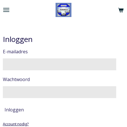
Ga
direct
naar
de
hoofdinhoud
Inloggen
E-mailadres
Wachtwoord
Inloggen
Account nodig?