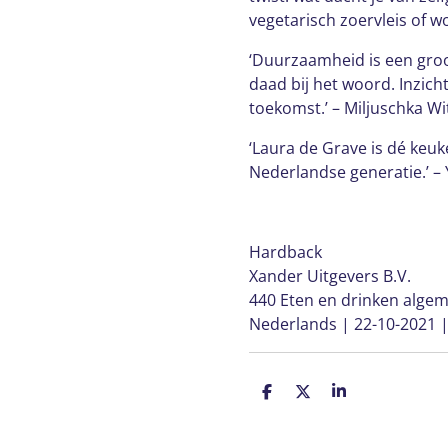
vegetarisch zoervleis of 
‘Duurzaamheid is een gro
daad bij het woord. Inzichte
toekomst.’ – Miljuschka W
‘Laura de Grave is dé keu
Nederlandse generatie.’ –
Hardback
Xander Uitgevers B.V.
440 Eten en drinken alge
Nederlands | 22-10-2021 
D
D
S
e
e
h
l
e
a
e
l
r