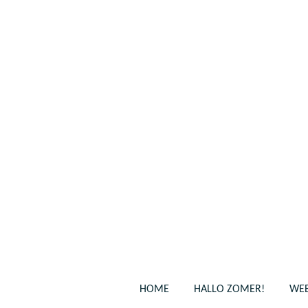
Ga
direct
naar
de
hoofdinhoud
HOME
HALLO ZOMER!
WEB