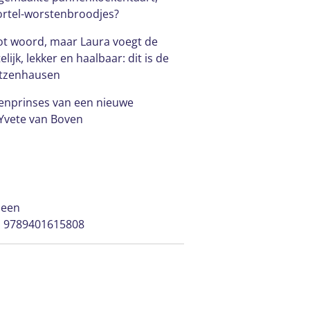
wortel-worstenbroodjes?
ot woord, maar Laura voegt de
lijk, lekker en haalbaar: dit is de
itzenhausen
kenprinses van een nieuwe
 Yvete van Boven
meen
| 9789401615808